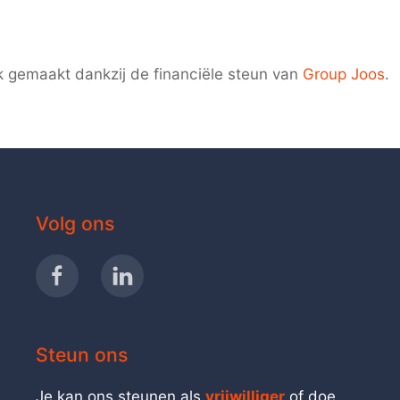
k gemaakt dankzij de financiële steun van
Group Joos
.
Volg ons
Steun ons
Je kan ons steunen als
vrijwilliger
of doe