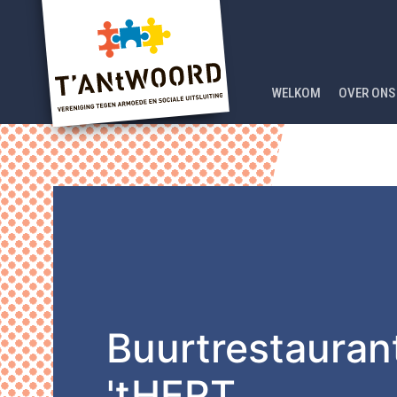
WELKOM
OVER ONS
Buurtrestauran
'tHERT